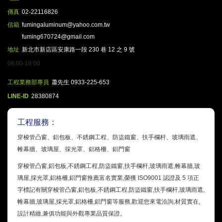
傳真
02-22116826
信箱
fumingaluminum@yahoo.com.tw
fuming670724@gmail.com
地址
新北市新店區安康路一段 230 巷 12 之 9 號
08:00-18:00
工程業務部專員
蕭先生 0933-225-653
LINE-ID
28380874
工程服務：
穿梭管凸窗、鋁包板、不銹鋼工程、防盜鐵窗、扶手欄杆、玻璃雨遮、
帷幕牆、玻璃屋、採光罩、鋁格柵、鋁門窗
穿梭管凸窗,鋁包板,不銹鋼工程,防盜鐵窗,扶手欄杆,玻璃雨遮,帷幕牆,玻
璃屋,採光罩,鋁格柵,鋁門窗推薦富名實業,榮獲 ISO9001 認證及 5 項正
字標記有關穿梭管凸窗,鋁包板,不銹鋼工程,防盜鐵窗,扶手欄杆,玻璃雨遮,
帷幕牆,玻璃屋,採光罩,鋁格柵,鋁門窗等服務,歡迎您來電洽詢,材質實在,
設計精緻,兼俱功能與外觀專業品質保證。