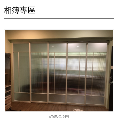
相簿專區
細鋁框拉門