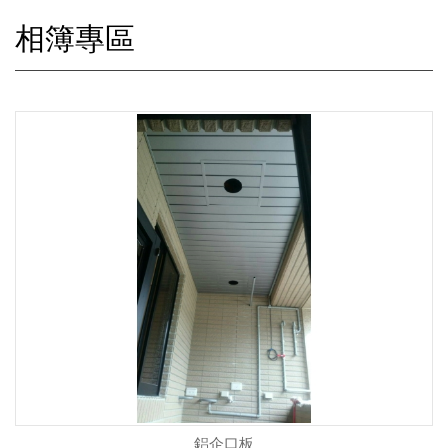
相簿專區
鋁企口板