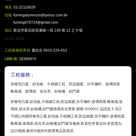
傳真
02-22116826
信箱
fumingaluminum@yahoo.com.tw
fuming670724@gmail.com
地址
新北市新店區安康路一段 230 巷 12 之 9 號
08:00-18:00
工程業務部專員
蕭先生 0933-225-653
LINE-ID
28380874
工程服務：
穿梭管凸窗、鋁包板、不銹鋼工程、防盜鐵窗、扶手欄杆、玻璃雨遮、
帷幕牆、玻璃屋、採光罩、鋁格柵、鋁門窗
穿梭管凸窗,鋁包板,不銹鋼工程,防盜鐵窗,扶手欄杆,玻璃雨遮,帷幕牆,玻
璃屋,採光罩,鋁格柵,鋁門窗推薦富名實業,榮獲 ISO9001 認證及 5 項正
字標記有關穿梭管凸窗,鋁包板,不銹鋼工程,防盜鐵窗,扶手欄杆,玻璃雨遮,
帷幕牆,玻璃屋,採光罩,鋁格柵,鋁門窗等服務,歡迎您來電洽詢,材質實在,
設計精緻,兼俱功能與外觀專業品質保證。