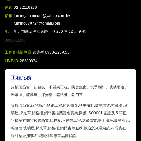
傳真
02-22116826
信箱
fumingaluminum@yahoo.com.tw
fuming670724@gmail.com
地址
新北市新店區安康路一段 230 巷 12 之 9 號
08:00-18:00
工程業務部專員
蕭先生 0933-225-653
LINE-ID
28380874
工程服務：
穿梭管凸窗、鋁包板、不銹鋼工程、防盜鐵窗、扶手欄杆、玻璃雨遮、
帷幕牆、玻璃屋、採光罩、鋁格柵、鋁門窗
穿梭管凸窗,鋁包板,不銹鋼工程,防盜鐵窗,扶手欄杆,玻璃雨遮,帷幕牆,玻
璃屋,採光罩,鋁格柵,鋁門窗推薦富名實業,榮獲 ISO9001 認證及 5 項正
字標記有關穿梭管凸窗,鋁包板,不銹鋼工程,防盜鐵窗,扶手欄杆,玻璃雨遮,
帷幕牆,玻璃屋,採光罩,鋁格柵,鋁門窗等服務,歡迎您來電洽詢,材質實在,
設計精緻,兼俱功能與外觀專業品質保證。