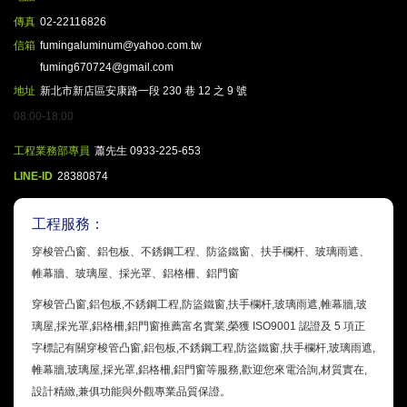
傳真
02-22116826
信箱
fumingaluminum@yahoo.com.tw
fuming670724@gmail.com
地址
新北市新店區安康路一段 230 巷 12 之 9 號
08:00-18:00
工程業務部專員
蕭先生 0933-225-653
LINE-ID
28380874
工程服務：
穿梭管凸窗、鋁包板、不銹鋼工程、防盜鐵窗、扶手欄杆、玻璃雨遮、
帷幕牆、玻璃屋、採光罩、鋁格柵、鋁門窗
穿梭管凸窗,鋁包板,不銹鋼工程,防盜鐵窗,扶手欄杆,玻璃雨遮,帷幕牆,玻
璃屋,採光罩,鋁格柵,鋁門窗推薦富名實業,榮獲 ISO9001 認證及 5 項正
字標記有關穿梭管凸窗,鋁包板,不銹鋼工程,防盜鐵窗,扶手欄杆,玻璃雨遮,
帷幕牆,玻璃屋,採光罩,鋁格柵,鋁門窗等服務,歡迎您來電洽詢,材質實在,
設計精緻,兼俱功能與外觀專業品質保證。