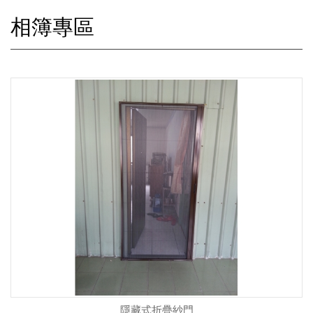
相簿專區
隱藏式折疊紗門