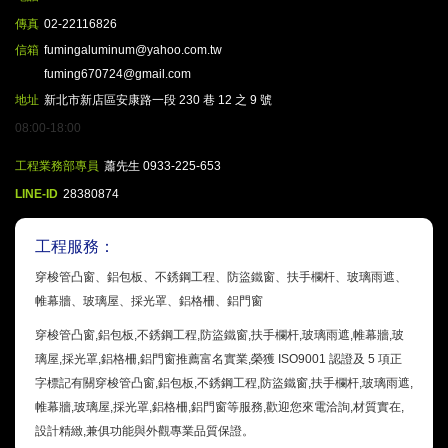
傳真
02-22116826
信箱
fumingaluminum@yahoo.com.tw
fuming670724@gmail.com
地址
新北市新店區安康路一段 230 巷 12 之 9 號
08:00-18:00
工程業務部專員
蕭先生 0933-225-653
LINE-ID
28380874
工程服務：
穿梭管凸窗、鋁包板、不銹鋼工程、防盜鐵窗、扶手欄杆、玻璃雨遮、
帷幕牆、玻璃屋、採光罩、鋁格柵、鋁門窗
穿梭管凸窗,鋁包板,不銹鋼工程,防盜鐵窗,扶手欄杆,玻璃雨遮,帷幕牆,玻
璃屋,採光罩,鋁格柵,鋁門窗推薦富名實業,榮獲 ISO9001 認證及 5 項正
字標記有關穿梭管凸窗,鋁包板,不銹鋼工程,防盜鐵窗,扶手欄杆,玻璃雨遮,
帷幕牆,玻璃屋,採光罩,鋁格柵,鋁門窗等服務,歡迎您來電洽詢,材質實在,
設計精緻,兼俱功能與外觀專業品質保證。