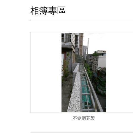
相簿專區
不銹鋼花架