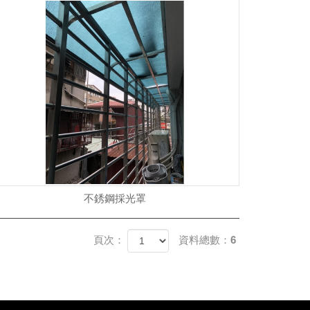
不銹鋼採光罩
頁次：
資料總數：6