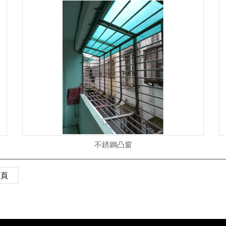
不銹鋼凸窗
尾頁